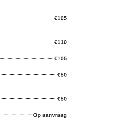
€105
€110
€105
€50
€50
Op aanvraag