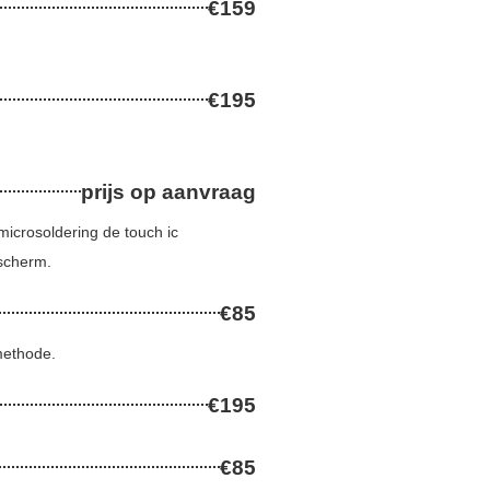
€159
€195
prijs op aanvraag
microsoldering de touch ic
scherm.
€85
 methode.
€195
€85