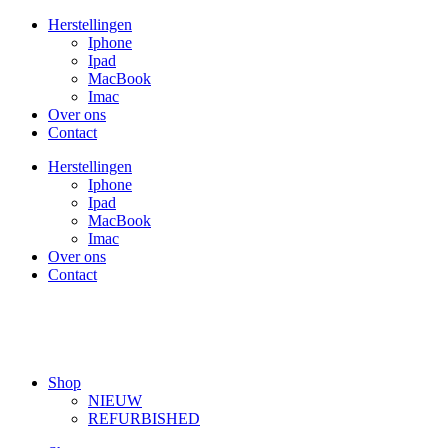
Ga
Herstellingen
naar
Iphone
de
Ipad
inhoud
MacBook
Imac
Over ons
Contact
Herstellingen
Iphone
Ipad
MacBook
Imac
Over ons
Contact
Shop
NIEUW
REFURBISHED