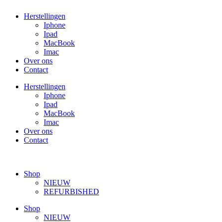
Ga
Herstellingen
naar
Iphone
de
Ipad
inhoud
MacBook
Imac
Over ons
Contact
Herstellingen
Iphone
Ipad
MacBook
Imac
Over ons
Contact
Shop
NIEUW
REFURBISHED
Shop
NIEUW