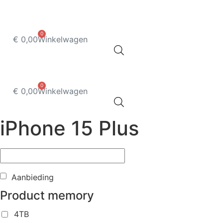
Ga
naar
de
0
€
0,00
Winkelwagen
inhoud
0
€
0,00
Winkelwagen
iPhone 15 Plus
Aanbieding
Product memory
4TB