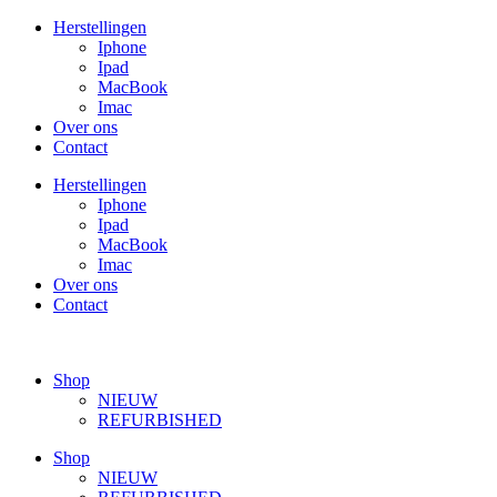
Ga
Herstellingen
naar
Iphone
de
Ipad
inhoud
MacBook
Imac
Over ons
Contact
Herstellingen
Iphone
Ipad
MacBook
Imac
Over ons
Contact
Shop
NIEUW
REFURBISHED
Shop
NIEUW