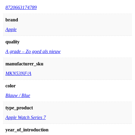
8720663174789
brand
Apple
quality
A grade – Zo goed als nieuw
manufacturer_sku
MKN53NF/A
color
Blauw / Blue
type_product
Apple Watch Series 7
year_of_introduction