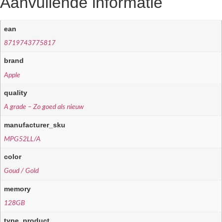
Aanvullende informatie
ean
8719743775817
brand
Apple
quality
A grade – Zo goed als nieuw
manufacturer_sku
MPG52LL/A
color
Goud / Gold
memory
128GB
type_product