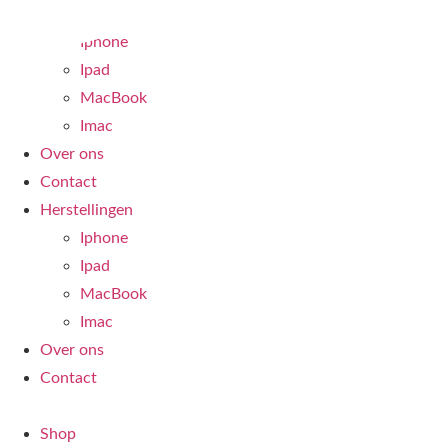
Ga
Herstellingen
naar
Iphone
de
Ipad
inhoud
MacBook
Imac
Over ons
Contact
Herstellingen
Iphone
Ipad
MacBook
Imac
Over ons
Contact
Shop