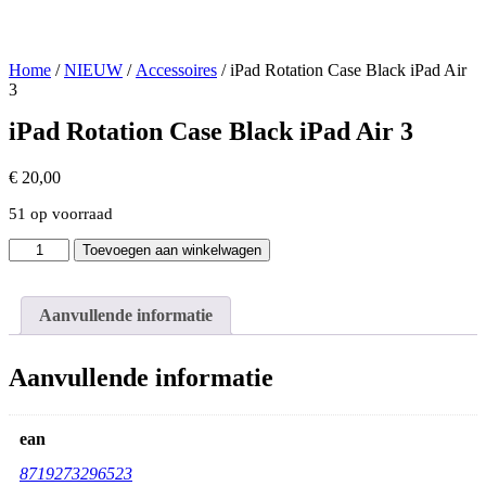
Home
/
NIEUW
/
Accessoires
/ iPad Rotation Case Black iPad Air
3
iPad Rotation Case Black iPad Air 3
€
20,00
51 op voorraad
iPad
Toevoegen aan winkelwagen
Rotation
Case
Black
Aanvullende informatie
iPad
Air
3
Aanvullende informatie
aantal
ean
8719273296523