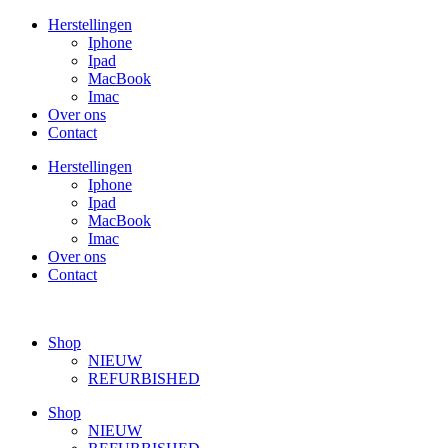
Ga
Herstellingen
naar
Iphone
de
Ipad
inhoud
MacBook
Imac
Over ons
Contact
Herstellingen
Iphone
Ipad
MacBook
Imac
Over ons
Contact
Shop
NIEUW
REFURBISHED
Shop
NIEUW