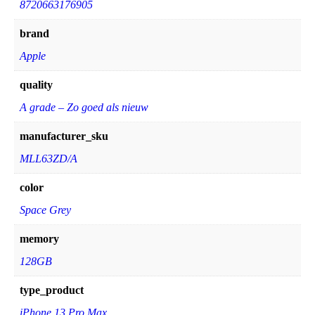
8720663176905
brand
Apple
quality
A grade – Zo goed als nieuw
manufacturer_sku
MLL63ZD/A
color
Space Grey
memory
128GB
type_product
iPhone 13 Pro Max