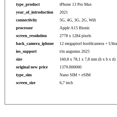
type_product
iPhone 13 Pro Max
year_of_introduction
2021
connectivity
5G, 4G, 3G, 2G, Wifi
processor
Apple A15 Bionic
screen_resolution
2778 x 1284 pixels
back_camera_iphone
12 megapixel hoofdcamera + Ultra
ios_support
t/m augustus 2025
size
160,8 x 78,1 x 7,8 mm (h x b x d)
original new price
1379.000000
type_sim
Nano SIM + eSIM
screen_size
6,7 inch