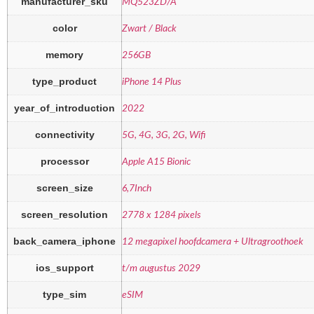
manufacturer_sku
MQ523ZD/A
color
Zwart / Black
memory
256GB
type_product
iPhone 14 Plus
year_of_introduction
2022
connectivity
5G, 4G, 3G, 2G, Wifi
processor
Apple A15 Bionic
screen_size
6,7Inch
screen_resolution
2778 x 1284 pixels
back_camera_iphone
12 megapixel hoofdcamera + Ultragroothoek
ios_support
t/m augustus 2029
type_sim
eSIM