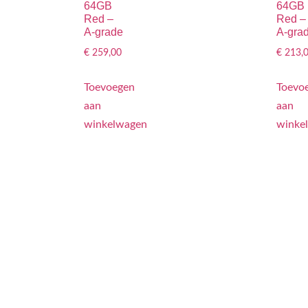
64GB
64GB
Red –
Red –
A-grade
A-gra
€
259,00
€
213,
Toevoegen
Toevo
aan
aan
winkelwagen
winke