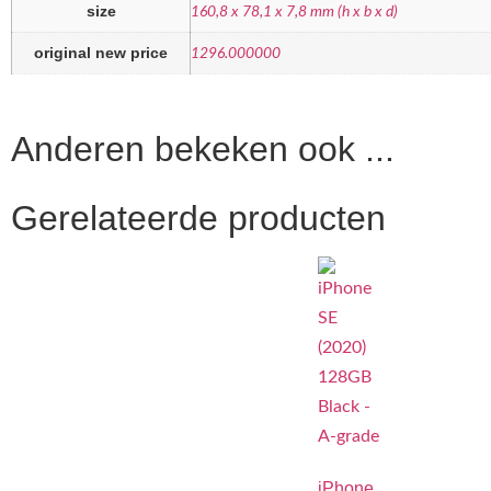
size
160,8 x 78,1 x 7,8 mm (h x b x d)
original new price
1296.000000
Anderen bekeken ook ...
Gerelateerde producten
iPhone