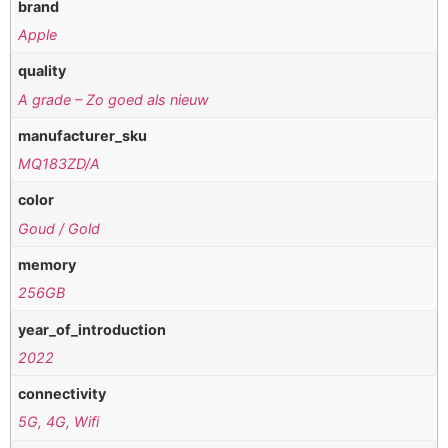
brand
Apple
quality
A grade – Zo goed als nieuw
manufacturer_sku
MQ183ZD/A
color
Goud / Gold
memory
256GB
year_of_introduction
2022
connectivity
5G, 4G, Wifi