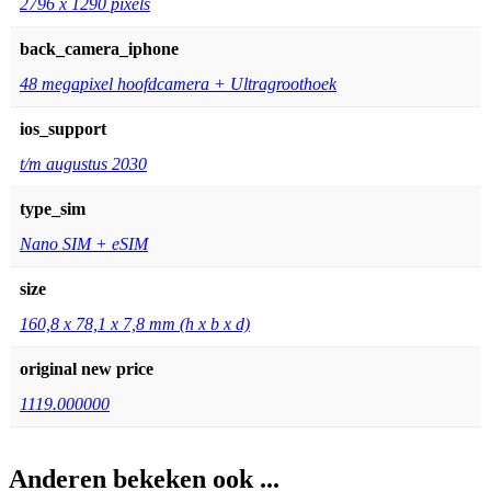
2796 x 1290 pixels
back_camera_iphone
48 megapixel hoofdcamera + Ultragroothoek
ios_support
t/m augustus 2030
type_sim
Nano SIM + eSIM
size
160,8 x 78,1 x 7,8 mm (h x b x d)
original new price
1119.000000
Anderen bekeken ook ...