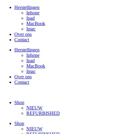
Ga
Herstellingen
naar
Iphone
de
Ipad
inhoud
MacBook
Imac
Over ons
Contact
Herstellingen
Iphone
Ipad
MacBook
Imac
Over ons
Contact
Shop
NIEUW
REFURBISHED
Shop
NIEUW