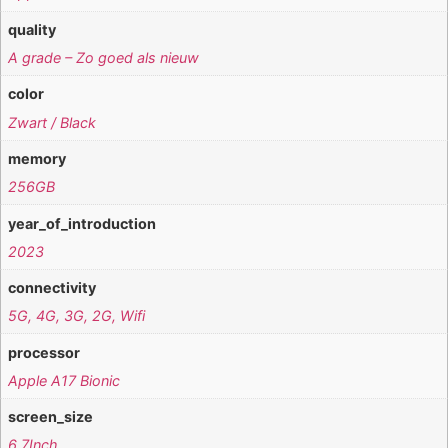
quality
A grade – Zo goed als nieuw
color
Zwart / Black
memory
256GB
year_of_introduction
2023
connectivity
5G, 4G, 3G, 2G, Wifi
processor
Apple A17 Bionic
screen_size
6,7Inch