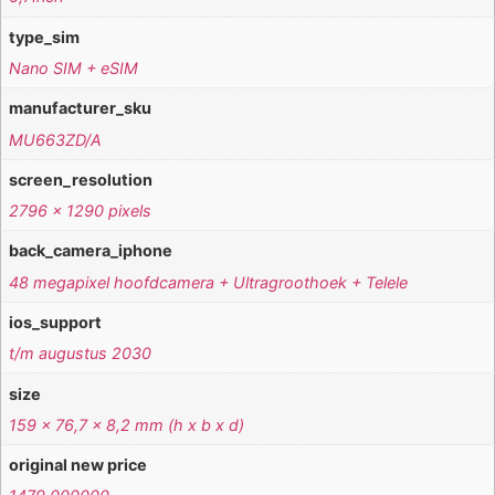
type_sim
Nano SIM + eSIM
manufacturer_sku
MU663ZD/A
screen_resolution
2796 x 1290 pixels
back_camera_iphone
48 megapixel hoofdcamera + Ultragroothoek + Telele
ios_support
t/m augustus 2030
size
159 x 76,7 x 8,2 mm (h x b x d)
original new price