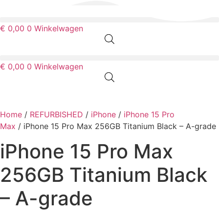
Ga
naar
€
0,00
0
Winkelwagen
de
inhoud
€
0,00
0
Winkelwagen
Uitverkocht
Home
/
REFURBISHED
/
iPhone
/
iPhone 15 Pro
Max
/ iPhone 15 Pro Max 256GB Titanium Black – A-grade
iPhone 15 Pro Max
256GB Titanium Black
– A-grade