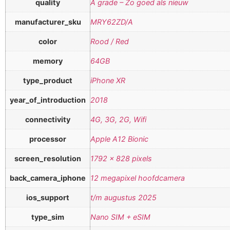
quality
A grade – Zo goed als nieuw
manufacturer_sku
MRY62ZD/A
color
Rood / Red
memory
64GB
type_product
iPhone XR
year_of_introduction
2018
connectivity
4G, 3G, 2G, Wifi
processor
Apple A12 Bionic
screen_resolution
1792 x 828 pixels
back_camera_iphone
12 megapixel hoofdcamera
ios_support
t/m augustus 2025
type_sim
Nano SIM + eSIM