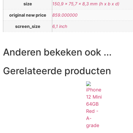
size
150,9 x 75,7 x 8,3 mm (h x b x d)
original new price
859.000000
screen_size
6,1 inch
Anderen bekeken ook ...
Gerelateerde producten