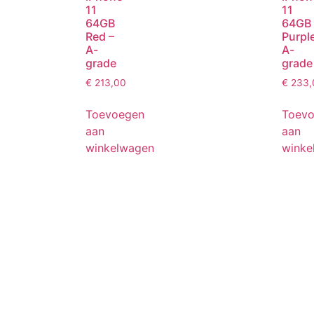
11
11
64GB
64GB
Red –
Purple
A-
A-
grade
grade
€
213,00
€
233,
Toevoegen
Toev
aan
aan
winkelwagen
winke