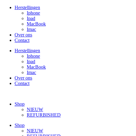
Ga
Herstellingen
naar
Iphone
de
Ipad
inhoud
MacBook
Imac
Over ons
Contact
Herstellingen
Iphone
Ipad
MacBook
Imac
Over ons
Contact
Shop
NIEUW
REFURBISHED
Shop
NIEUW