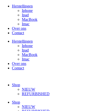
Ga
Herstellingen
naar
Iphone
de
Ipad
inhoud
MacBook
Imac
Over ons
Contact
Herstellingen
Iphone
Ipad
MacBook
Imac
Over ons
Contact
Shop
NIEUW
REFURBISHED
Shop
NIEUW