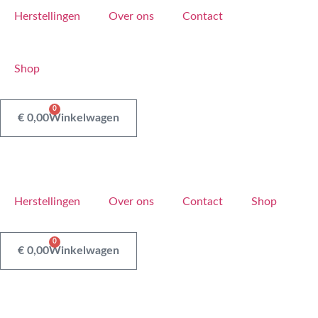
Ga
Herstellingen
Over ons
Contact
naar
de
inhoud
Shop
0
€
0,00
Winkelwagen
Herstellingen
Over ons
Contact
Shop
0
€
0,00
Winkelwagen