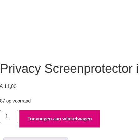
Privacy Screenprotector 
€
11,00
87 op voorraad
Privacy
Screenprotector
Toevoegen aan winkelwagen
iPhone
15
Plus
aantal