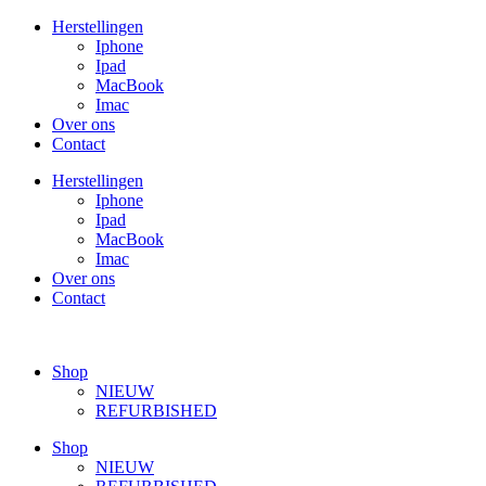
Ga
Herstellingen
naar
Iphone
de
Ipad
inhoud
MacBook
Imac
Over ons
Contact
Herstellingen
Iphone
Ipad
MacBook
Imac
Over ons
Contact
Shop
NIEUW
REFURBISHED
Shop
NIEUW