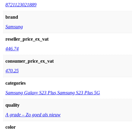
-
8721123021889
Grade
aantal
brand
Samsung
reseller_price_ex_vat
446.74
consumer_price_ex_vat
470.25
categories
Samsung Galaxy S23 Plus,Samsung S23 Plus 5G
quality
A grade – Zo goed als nieuw
color