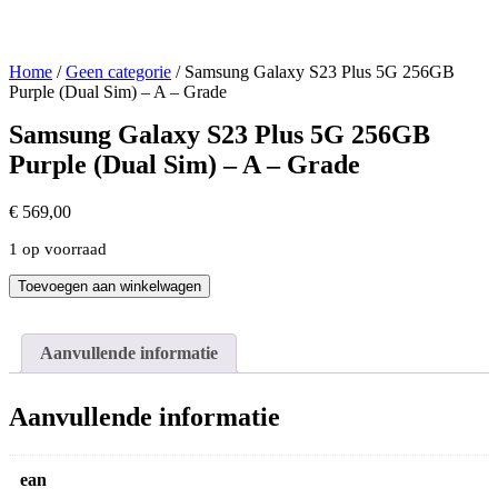
Home
/
Geen categorie
/ Samsung Galaxy S23 Plus 5G 256GB
Purple (Dual Sim) – A – Grade
Samsung Galaxy S23 Plus 5G 256GB
Purple (Dual Sim) – A – Grade
€
569,00
1 op voorraad
Samsung
Toevoegen aan winkelwagen
Galaxy
S23
Plus
Aanvullende informatie
5G
256GB
Purple
Aanvullende informatie
(Dual
Sim)
-
ean
A