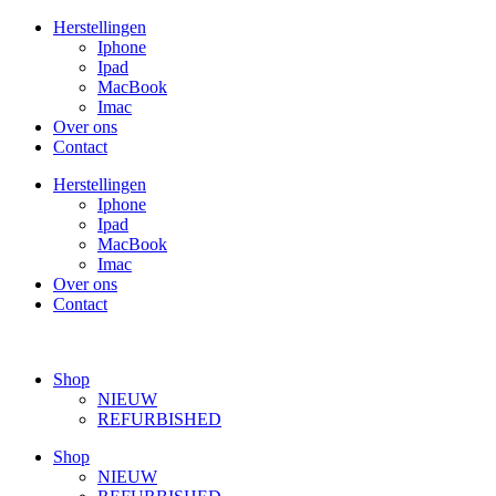
Ga
Herstellingen
naar
Iphone
de
Ipad
inhoud
MacBook
Imac
Over ons
Contact
Herstellingen
Iphone
Ipad
MacBook
Imac
Over ons
Contact
Shop
NIEUW
REFURBISHED
Shop
NIEUW