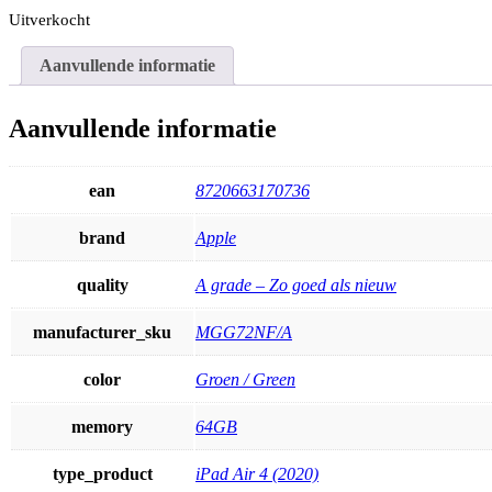
Uitverkocht
Aanvullende informatie
Aanvullende informatie
ean
8720663170736
brand
Apple
quality
A grade – Zo goed als nieuw
manufacturer_sku
MGG72NF/A
color
Groen / Green
memory
64GB
type_product
iPad Air 4 (2020)