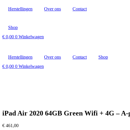
Ga
Herstellingen
Over ons
Contact
naar
de
inhoud
Shop
€
0,00
0
Winkelwagen
Herstellingen
Over ons
Contact
Shop
€
0,00
0
Winkelwagen
Uitverkocht
iPad Air 2020 64GB Green Wifi + 4G – A-
€
461,00