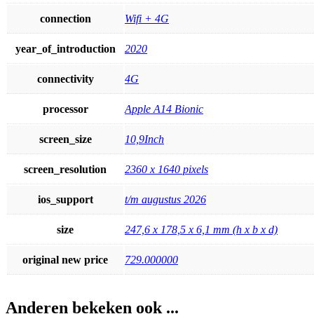
connection
Wifi + 4G
year_of_introduction
2020
connectivity
4G
processor
Apple A14 Bionic
screen_size
10,9Inch
screen_resolution
2360 x 1640 pixels
ios_support
t/m augustus 2026
size
247,6 x 178,5 x 6,1 mm (h x b x d)
original new price
729.000000
Anderen bekeken ook ...