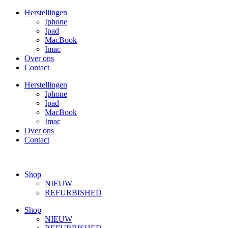
Ga
Herstellingen
naar
Iphone
de
Ipad
inhoud
MacBook
Imac
Over ons
Contact
Herstellingen
Iphone
Ipad
MacBook
Imac
Over ons
Contact
Shop
NIEUW
REFURBISHED
Shop
NIEUW