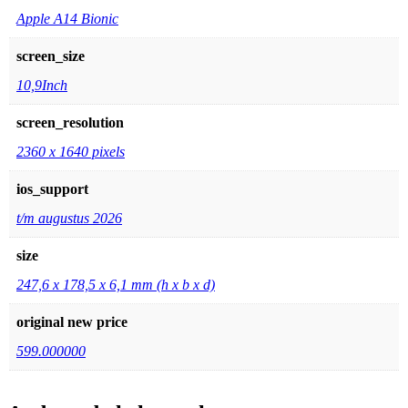
Apple A14 Bionic
screen_size
10,9Inch
screen_resolution
2360 x 1640 pixels
ios_support
t/m augustus 2026
size
247,6 x 178,5 x 6,1 mm (h x b x d)
original new price
599.000000