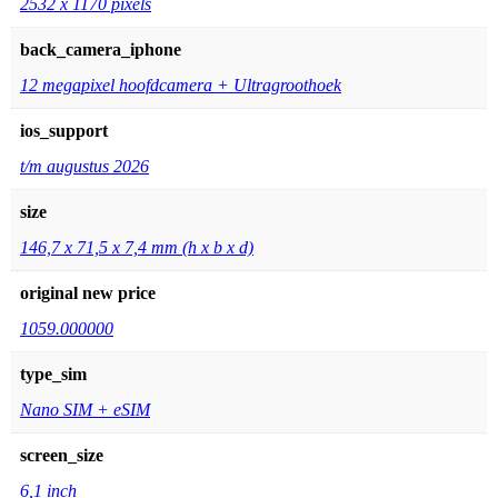
2532 x 1170 pixels
back_camera_iphone
12 megapixel hoofdcamera + Ultragroothoek
ios_support
t/m augustus 2026
size
146,7 x 71,5 x 7,4 mm (h x b x d)
original new price
1059.000000
type_sim
Nano SIM + eSIM
screen_size
6,1 inch