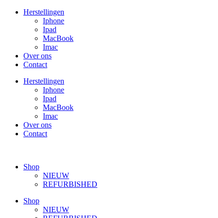
Ga
Herstellingen
naar
Iphone
de
Ipad
inhoud
MacBook
Imac
Over ons
Contact
Herstellingen
Iphone
Ipad
MacBook
Imac
Over ons
Contact
Shop
NIEUW
REFURBISHED
Shop
NIEUW